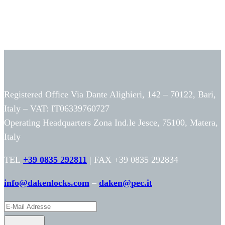
Registered Office Via Dante Alighieri, 142 – 70122, Bari,
Italy – VAT: IT06339760727
Operating Headquarters Zona Ind.le Jesce, 75100, Matera,
Italy
TEL
+39 0835 292811
| FAX +39 0835 292834
info@dakenlocks.com
–
daken@pec.it