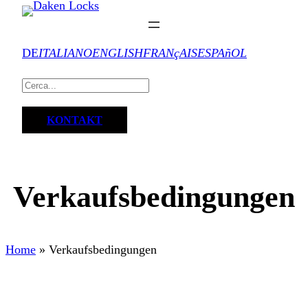
DE
ITALIANO
ENGLISH
FRANçAIS
ESPAñOL
KONTAKT
Verkaufsbedingungen
Home
»
Verkaufsbedingungen