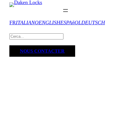
FR
ITALIANO
ENGLISH
ESPAñOL
DEUTSCH
NOUS CONTACTER