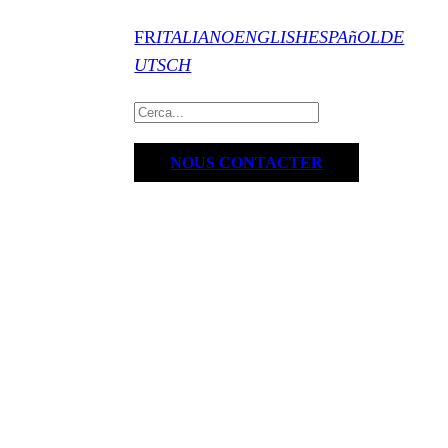
FR
ITALIANO
ENGLISH
ESPAñOL
DE
UTSCH
NOUS CONTACTER