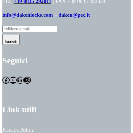
TEL
+39 0835 292811
| FAX +39 0835 292834
info@dakenlocks.com
–
daken@pec.it
Iscriviti
Seguici
Facebook
YouTube
LinkedIn
Instagram
Link utili
Privacy Policy