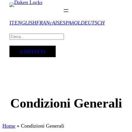
IT
ENGLISH
FRANçAIS
ESPAñOL
DEUTSCH
CONTATTI
Condizioni Generali
Home
»
Condizioni Generali