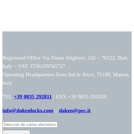
Registered Office Via Dante Alighieri, 142 – 70122, Bari,
Italy – VAT: IT06339760727
Operating Headquarters Zona Ind.le Jesce, 75100, Matera,
Italy
TEL
+39 0835 292811
| FAX +39 0835 292834
info@dakenlocks.com
–
daken@pec.it